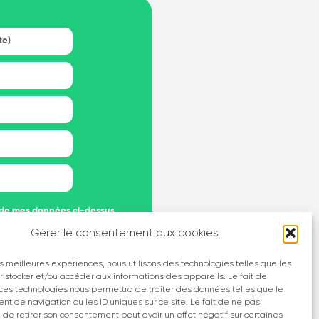
n de mes données ci-dessus
Gérer le consentement aux cookies
de confidentialité
du site
rmulaire).
les meilleures expériences, nous utilisons des technologies telles que les
r stocker et/ou accéder aux informations des appareils. Le fait de
 ces technologies nous permettra de traiter des données telles que le
t de navigation ou les ID uniques sur ce site. Le fait de ne pas
u de retirer son consentement peut avoir un effet négatif sur certaines