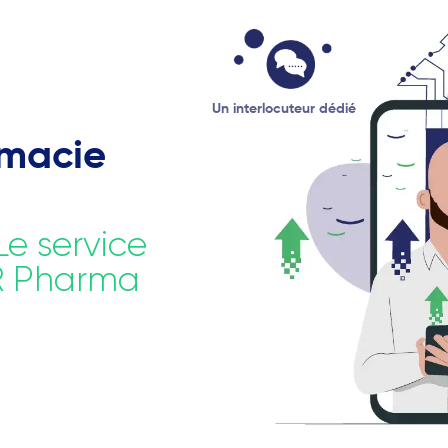
Un interlocuteur dédié
rmacie
Le service
R Pharma