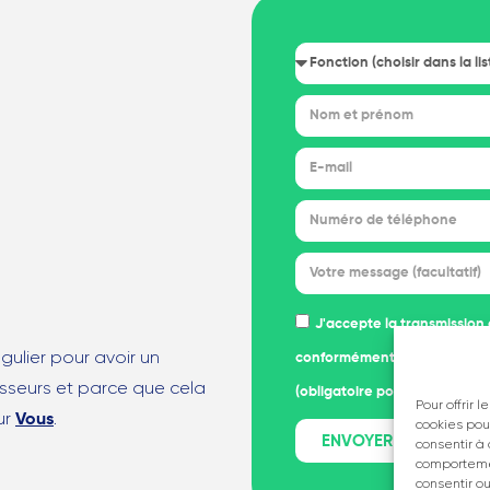
J'accepte la transmissio
égulier pour avoir un
conformément à la
politique 
sseurs et parce que cela
(obligatoire pour valider le fo
Pour offrir 
ur
.
Vous
cookies pou
ENVOYER
consentir à
comportemen
consentir o