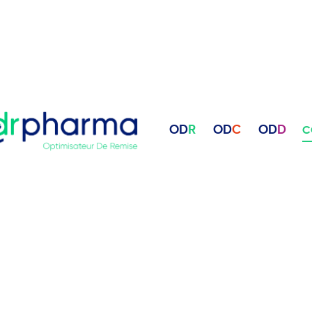
OD
R
OD
C
OD
D
C